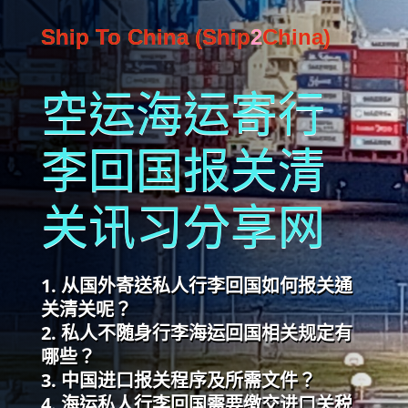
Ship To China (Ship
2
China)
空运海运寄行
李回国报关清
关讯习分享网
从国外寄送私人行李回国如何报关通
关清关呢？
私人不随身行李海运回国相关规定有
哪些？
中国进口报关程序及所需文件？
海运私人行李回国需要缴交进口关税