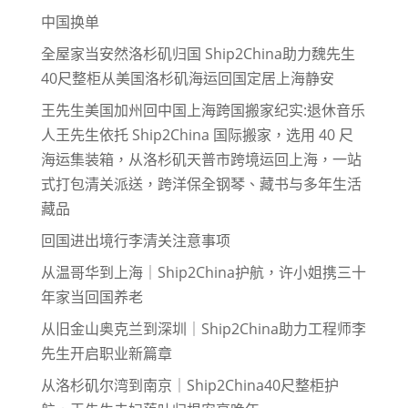
中国换单
全屋家当安然洛杉矶归国 Ship2China助力魏先生
40尺整柜从美国洛杉矶海运回国定居上海静安
王先生美国加州回中国上海跨国搬家纪实:退休音乐
人王先生依托 Ship2China 国际搬家，选用 40 尺
海运集装箱，从洛杉矶天普市跨境运回上海，一站
式打包清关派送，跨洋保全钢琴、藏书与多年生活
藏品
回国进出境行李清关注意事项
从温哥华到上海｜Ship2China护航，许小姐携三十
年家当回国养老
从旧金山奥克兰到深圳｜Ship2China助力工程师李
先生开启职业新篇章
从洛杉矶尔湾到南京｜Ship2China40尺整柜护