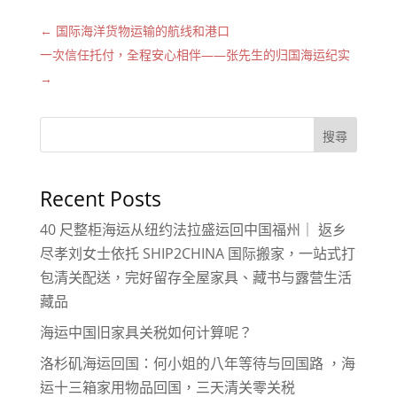
←
国际海洋货物运输的航线和港口
一次信任托付，全程安心相伴——张先生的归国海运纪实
→
搜尋
Recent Posts
40 尺整柜海运从纽约法拉盛运回中国福州｜ 返乡
尽孝刘女士依托 SHIP2CHINA 国际搬家，一站式打
包清关配送，完好留存全屋家具、藏书与露营生活
藏品
海运中国旧家具关税如何计算呢？
洛杉矶海运回国：何小姐的八年等待与回国路 ，海
运十三箱家用物品回国，三天清关零关税