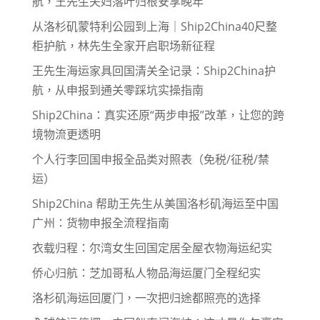
航，王先生夫妇落叶归根安享晚年
从洛杉矶蒙特利公园到上海｜Ship2China40尺整
柜护航，林先生全家开启职场新征程
王先生海运家具回国清关全记录：Ship2China护
航，从申报到通关零踩坑实操指南
Ship2China：真实还原“两步申报”改革，让您的跨
境物流更透明
个人行李回国申报全品类对照表（免税/征税/禁
运）
Ship2China 帮助王先生从美国洛杉矶海运至中国
广州：货物申报全流程指南
衣载归程：尔湾女生回国定居全屋衣物海运纪实
侨心归航：芝加哥私人物品海运厦门全程纪实
洛杉矶海运回厦门，一次把归途都照亮的选择