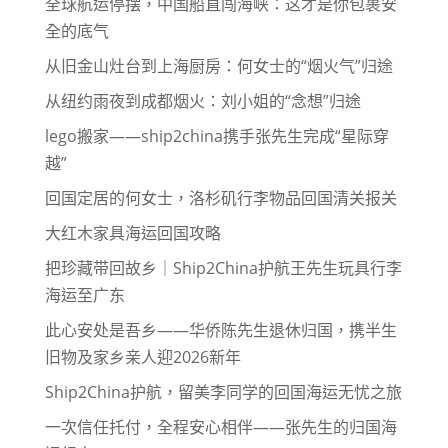
全球航运停摆，中国船直闯海峡：这才是你包裹安
全的底气
从旧金山灶台到上海厨房：何女士的“烟火气”归途
从纽约雨夜到成都烟火：刘小姐的“念想”归途
lego搬家——ship2china携手张先生完成“星际穿
越”
回国定居的何女士，洛杉矶行李物品回国清关报关
大红木家具海运回国攻略
把珍藏带回故乡｜Ship2China护航王先生玩具行李
海运至广东
此心安处是吾乡——华侨陈先生退休归国，携半生
旧物及家乡亲人迎2026新年
Ship2China护航，留美李同学的回国海运无忧之旅
一次信任托付，全程安心相伴——张先生的归国海