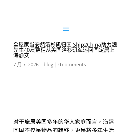
全屋家当安然洛杉矶归国 Ship2China助力魏
先生40尺整柜从美国洛杉矶海运回国定居上
海静安
7 月 7, 2026
|
blog
|
0 comments
对于旅居美国多年的华人家庭而言，海运
回国不仅是物品的转移，更是将多年生活