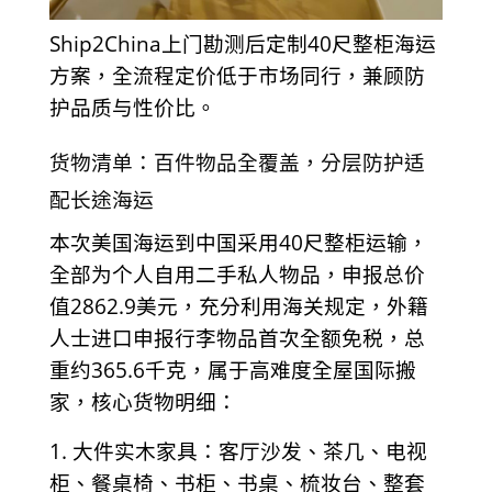
Ship2China上门勘测后定制40尺整柜海运
方案，全流程定价低于市场同行，兼顾防
护品质与性价比。
货物清单：百件物品全覆盖，分层防护适
配长途海运
本次美国海运到中国采用40尺整柜运输，
全部为个人自用二手私人物品，申报总价
值2862.9美元，充分利用海关规定，外籍
人士进口申报行李物品首次全额免税，总
重约365.6千克，属于高难度全屋国际搬
家，核心货物明细：
1. 大件实木家具：客厅沙发、茶几、电视
柜、餐桌椅、书柜、书桌、梳妆台、整套