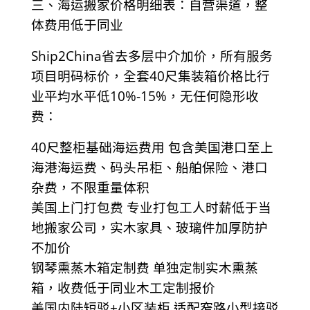
三、海运搬家价格明细表：自营渠道，整
体费用低于同业
Ship2China省去多层中介加价，所有服务
项目明码标价，全套40尺集装箱价格比行
业平均水平低10%-15%，无任何隐形收
费：
40尺整柜基础海运费用 包含美国港口至上
海港海运费、码头吊柜、船舶保险、港口
杂费，不限重量体积
美国上门打包费 专业打包工人时薪低于当
地搬家公司，实木家具、玻璃件加厚防护
不加价
钢琴熏蒸木箱定制费 单独定制实木熏蒸
箱，收费低于同业木工定制报价
美国内陆短驳+小区装柜 适配窄路小型接驳