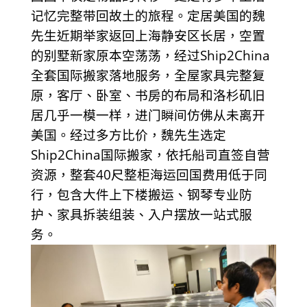
记忆完整带回故土的旅程。定居美国的魏
先生近期举家返回上海静安区长居，空置
的别墅新家原本空荡荡，经过Ship2China
全套国际搬家落地服务，全屋家具完整复
原，客厅、卧室、书房的布局和洛杉矶旧
居几乎一模一样，进门瞬间仿佛从未离开
美国。经过多方比价，魏先生选定
Ship2China国际搬家，依托船司直签自营
资源，整套40尺整柜海运回国费用低于同
行，包含大件上下楼搬运、钢琴专业防
护、家具拆装组装、入户摆放一站式服
务。