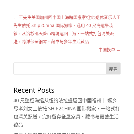
←
王先生美国加州回中国上海跨国搬家纪实:退休音乐人王
先生依托 Ship2China 国际搬家，选用 40 尺海运集装
箱，从洛杉矶天普市跨境运回上海，一站式打包清关派
送，跨洋保全钢琴、藏书与多年生活藏品
中国换单
→
搜尋
Recent Posts
40 尺整柜海运从纽约法拉盛运回中国福州｜ 返乡
尽孝刘女士依托 SHIP2CHINA 国际搬家，一站式打
包清关配送，完好留存全屋家具、藏书与露营生活
藏品