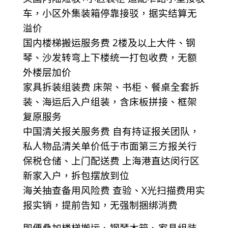
车，小区外集装箱停靠接驳，据实结算无
溢价
国内楼梯搬运服务费 2楼及以上大件、钢
琴、沙发转弯上下楼统一打包收费，无额
外楼层加价
家具拆装组装费 床架、书柜、餐桌全套拆
装、海运后入户组装，含床板拼接、框架
复原服务
中国清关报关服务费 自有持证报关团队，
私人物品清关单价低于市面第三方报关行
保税仓储、上门配送费 上海港直达闵行区
新家入户，拆包摆放到位
海关抽查备用风险费 查验、X光扫描费用实
报实销，提前告知，无强制捆绑消费
即便叠加楼梯搬运、钢琴木箱、家具组装