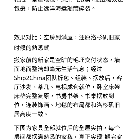
包裹，防止远洋海运颠簸碎裂。
效果对比：空房到满屋，还原洛杉矶旧家
时候的熟悉感
搬家前的新家是空旷的毛坯交付状态，墙
面地面整洁却毫无生活气息；经过
Ship2China团队拆包、组装、摆放后，客
厅沙发、茶几、电视成套就位，卧室床架
床垫完整复原，书房书架、书桌摆放到
位，连装饰画、地毯的布局都和洛杉矶旧
居高度一致。
下图为家具全部就位后的全屋实拍，每个
房间都摆满熟悉的家私，真正实现“搬完家