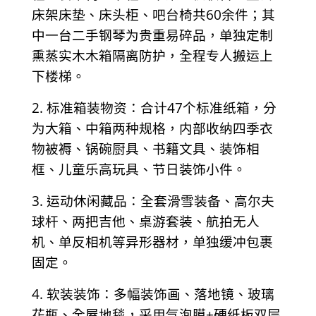
床架床垫、床头柜、吧台椅共60余件；其
中一台二手钢琴为贵重易碎品，单独定制
熏蒸实木木箱隔离防护，全程专人搬运上
下楼梯。
2. 标准箱装物资：合计47个标准纸箱，分
为大箱、中箱两种规格，内部收纳四季衣
物被褥、锅碗厨具、书籍文具、装饰相
框、儿童乐高玩具、节日装饰小件。
3. 运动休闲藏品：全套滑雪装备、高尔夫
球杆、两把吉他、桌游套装、航拍无人
机、单反相机等异形器材，单独缓冲包裹
固定。
4. 软装装饰：多幅装饰画、落地镜、玻璃
花瓶、全屋地毯，采用气泡膜+硬纸板双层