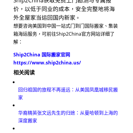
Ship2China获取免费上门勘测与专属报
价，以低于同业的成本，安全完整地将海
外全屋家当运回国内新家
。
想要咨询美国到中国一站式门到门国际搬家、集装
箱海运服务，可前往Ship2China官方网站详细了
解：
Ship2China 国际搬家官网
https://www.ship2china.us/
相关阅读
回归祖国的旅程不再遥远：从美国凤凰城移民搬
家
华裔精英张文远先生的归途：从曼哈顿到上海的
深度搬家