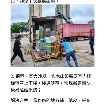
口，避免了长距离搬运。
2. 钢琴、宽大沙发、实木床架需要室内楼
梯转弯上下楼，楼道狭窄，常规搬家团队
极易磕碰损伤；
解决方案，易划伤的地方铺上纸皮，绒布