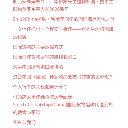
此心安处是吾乡——华侨陈先生退休归国，携半生
旧物及家乡亲人迎2026新年
Ship2China护航，留美李同学的回国海运无忧之旅
一次信任托付，全程安心相伴——张先生的归国海
运纪实
国际货物的主要运输方式
国际海洋货物运输的航线和港口
海运中国所有港口及排名
进口中国（回国）什么物品会被打较重的关税呢？
个人行李的关税如何计算？
引领跨太平洋绿色航运新纪元-
ShipToChina(Ship2China)国际货物运输代理公司
的使命与承诺
客户与我们