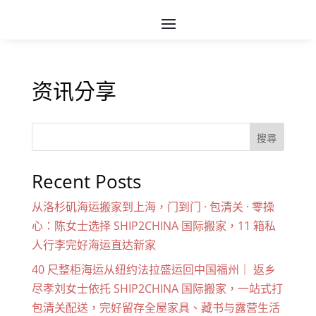
资讯分享
搜尋
Recent Posts
从洛杉矶海运搬家到上海，门到门 · 包清关 · 零操
心：陈女士选择 SHIP2CHINA 国际搬家，11 箱私
人行李完好海运直达新家
40 尺整柜海运从纽约法拉盛运回中国福州｜ 返乡
尽孝刘女士依托 SHIP2CHINA 国际搬家，一站式打
包清关配送，完好留存全屋家具、藏书与露营生活