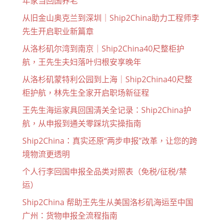
年家当回国养老
从旧金山奥克兰到深圳｜Ship2China助力工程师李
先生开启职业新篇章
从洛杉矶尔湾到南京｜Ship2China40尺整柜护
航，王先生夫妇落叶归根安享晚年
从洛杉矶蒙特利公园到上海｜Ship2China40尺整
柜护航，林先生全家开启职场新征程
王先生海运家具回国清关全记录：Ship2China护
航，从申报到通关零踩坑实操指南
Ship2China：真实还原“两步申报”改革，让您的跨
境物流更透明
个人行李回国申报全品类对照表（免税/征税/禁
运）
Ship2China 帮助王先生从美国洛杉矶海运至中国
广州：货物申报全流程指南