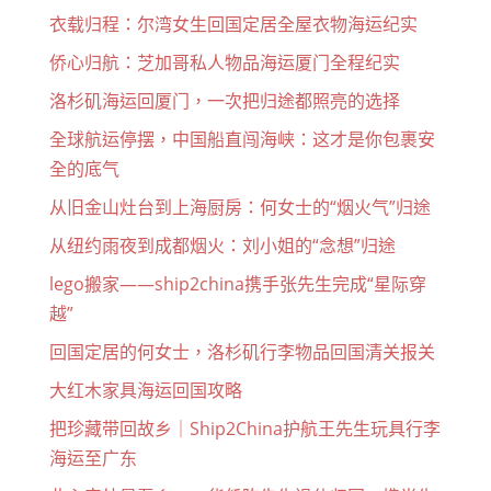
衣载归程：尔湾女生回国定居全屋衣物海运纪实
侨心归航：芝加哥私人物品海运厦门全程纪实
洛杉矶海运回厦门，一次把归途都照亮的选择
全球航运停摆，中国船直闯海峡：这才是你包裹安
全的底气
从旧金山灶台到上海厨房：何女士的“烟火气”归途
从纽约雨夜到成都烟火：刘小姐的“念想”归途
lego搬家——ship2china携手张先生完成“星际穿
越”
回国定居的何女士，洛杉矶行李物品回国清关报关
大红木家具海运回国攻略
把珍藏带回故乡｜Ship2China护航王先生玩具行李
海运至广东