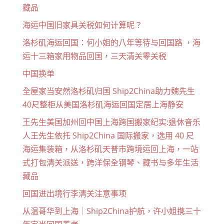
藏品
海运中国旧家具关税如何计算呢？
洛杉矶海运回国：何小姐的八年等待与回国路 ，海
运十三箱家用物品回国，三天清关零关税
中国换单
全屋家当安然洛杉矶归国 Ship2China助力魏先生
40尺整柜从美国洛杉矶海运回国定居上海静安
王先生美国加州回中国上海跨国搬家纪实:退休音乐
人王先生依托 Ship2China 国际搬家，选用 40 尺
海运集装箱，从洛杉矶天普市跨境运回上海，一站
式打包清关派送，跨洋保全钢琴、藏书与多年生活
藏品
回国进出境行李清关注意事项
从温哥华到上海｜Ship2China护航，许小姐携三十